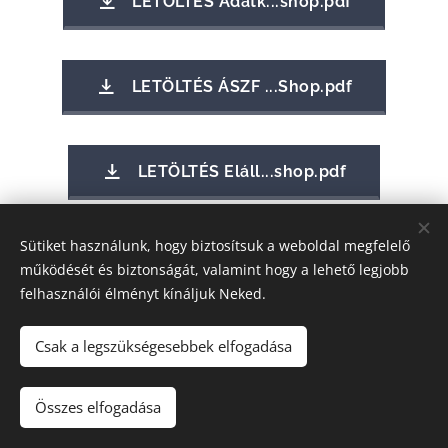
LETÖLTÉS Adatk...shop.pdf
LETÖLTÉS ÁSZF ...Shop.pdf
LETÖLTÉS Eláll...shop.pdf
Sütiket használunk, hogy biztosítsuk a weboldal megfelelő
működését és biztonságát, valamint hogy a lehető legjobb
felhasználói élményt kínáljuk Neked.
© 2023 | Fire Vent Kft. Minden jog fenntartva
Csak a legszükségesebbek elfogadása
Sütik
Nyelvek
Összes elfogadása
Magyar
English